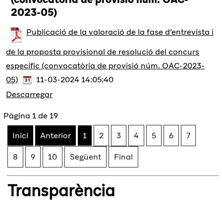
2023-05)
Publicació de la valoració de la fase d’entrevista i
de la proposta provisional de resolució del concurs
específic (convocatòria de provisió núm. OAC-2023-
05)
11-03-2024 14:05:40
Descarregar
Pàgina 1 de 19
Inici
Anterior
1
2
3
4
5
6
7
8
9
10
Següent
Final
Transparència