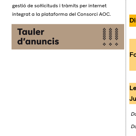
gestió de sol·licituds i tràmits per internet
integrat a la plataforma del Consorci AOC.
Di
F
Le
Ju
Da
Da