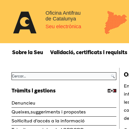
Oficina Antifrau
de Catalunya
Seu electrònica
Sobre la Seu
Validació, certificats i requisits
O
En
Tràmits i gestions
in
le
Denuncieu
co
Queixes,suggeriments i propostes
de
Sol·licitud d'accés a la informació