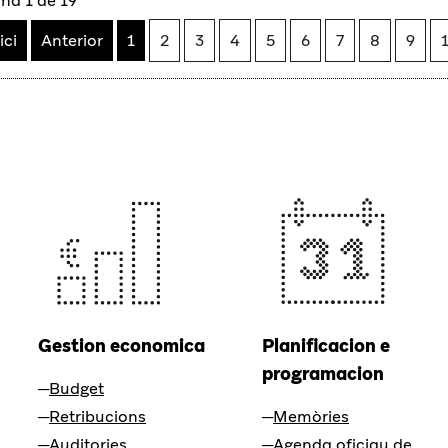
na 1 de 19
ici
Anterior
1
2
3
4
5
6
7
8
9
Gestion economica
Planificacion e
programacion
Budget
Retribucions
Memòries
Auditories
Agenda oficiau de