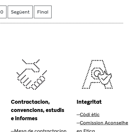
10
Següent
Final
Contractacion,
Integritat
convencions, estudis
Còdi ètic
e informes
Comission Aconselhe
Mesa de contractacion
en Etica