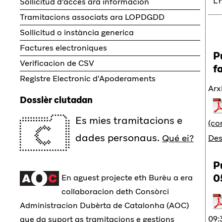
L'
Sollicitud d'accès ara informacion
Tramitacions associats ara LOPDGDD
Sollicitud o instància generica
Factures electroniques
P
Verificacion de CSV
f
Registre Electronic d'Apoderaments
Arx
Dossièr ciutadan
Es mies tramitacions e
(co
dades personaus.
Qué ei?
Des
P
0
En aguest projecte eth Burèu a era
collaboracion deth Consòrci
Administracion Dubèrta de Catalonha (AOC)
09:
que da suport as tramitacions e gestions