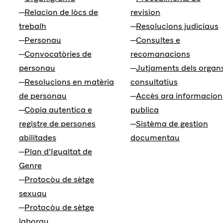
Relacion de lòcs de
revision
trebalh
Resolucions judiciaus
Personau
Consultes e
Convocatòries de
recomanacions
personau
Jutjaments dels organ
Resolucions en matèria
consultatius
de personau
Accès ara informacion
Còpia autentica e
publica
registre de persones
Sistèma de gestion
abilitades
documentau
Plan d'Igualtat de
Genre
Protocòu de sètge
sexuau
Protocòu de sètge
laborau