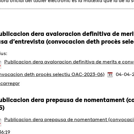
hora oficial del tauler electrònic és la mateixa que la de la 
ublicacion dera avaloracion definitiva de meri
asa d’entrevista (convocacion deth procès se
ius:
Publicacion dera avaloracion definitiva de merits e conv
nvocacion deth procès selectiu OAC-2023-06)
04-04-2
carregar
ublicacion dera prepausa de nomentament (c
5)
Publicacion dera prepausa de nomentament (convocaci
36:19