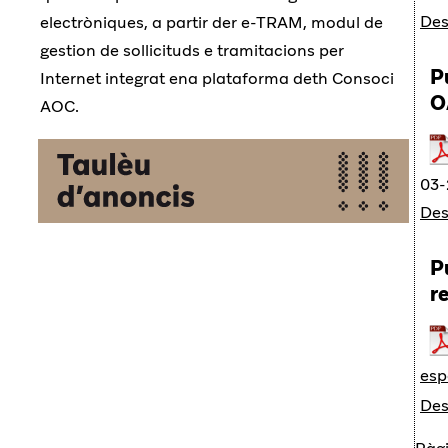
Des
electròniques, a partir der e-TRAM, modul de
gestion de sollicituds e tramitacions per
P
Internet integrat ena plataforma deth Consoci
O
AOC.
03-
Des
P
r
esp
Des