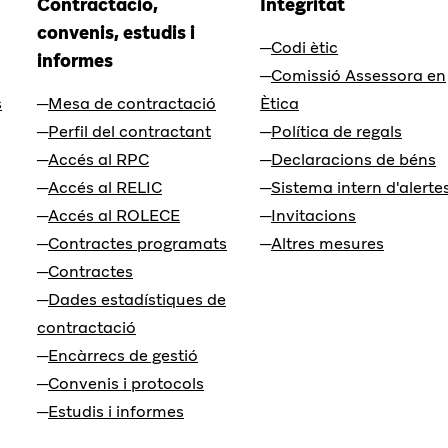
Contractació,
Integritat
convenis, estudis i
Codi ètic
informes
Comissió Assessora en
s
Mesa de contractació
Ètica
Perfil del contractant
Política de regals
Accés al RPC
Declaracions de béns
Accés al RELIC
Sistema intern d'alerte
Accés al ROLECE
Invitacions
Contractes programats
Altres mesures
Contractes
Dades estadístiques de
contractació
Encàrrecs de gestió
Convenis i protocols
Estudis i informes