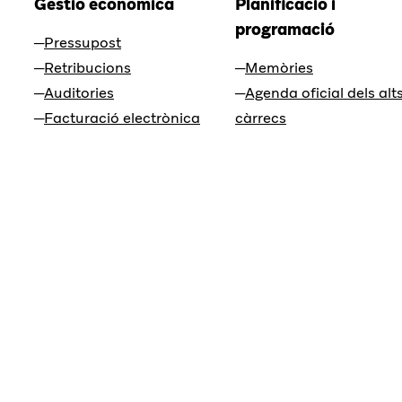
Gestió econòmica
Planificació i
programació
Pressupost
Retribucions
Memòries
Auditories
Agenda oficial dels alt
Facturació electrònica
càrrecs