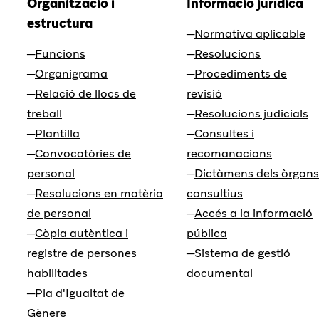
Organització i
Informació jurídica
estructura
Normativa aplicable
Funcions
Resolucions
Organigrama
Procediments de
Relació de llocs de
revisió
treball
Resolucions judicials
Plantilla
Consultes i
Convocatòries de
recomanacions
personal
Dictàmens dels òrgans
Resolucions en matèria
consultius
de personal
Accés a la informació
Còpia autèntica i
pública
registre de persones
Sistema de gestió
habilitades
documental
Pla d'Igualtat de
Gènere