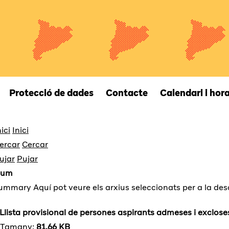
Protecció de dades
Contacte
Calendari i hora
Inici
Cercar
Pujar
sum
Aquí pot veure els arxius seleccionats per a la de
Llista provisional de persones aspirants admeses i exclos
Tamany:
81.66 KB