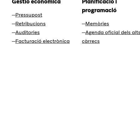
Gestió econòmica
Planificació i
programació
Pressupost
Retribucions
Memòries
Auditories
Agenda oficial dels alt
Facturació electrònica
càrrecs