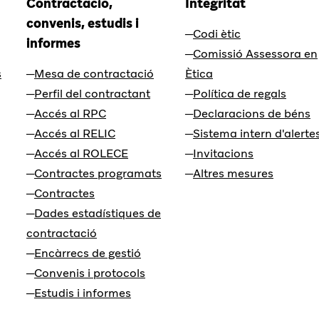
Contractació,
Integritat
convenis, estudis i
Codi ètic
informes
Comissió Assessora en
s
Mesa de contractació
Ètica
Perfil del contractant
Política de regals
Accés al RPC
Declaracions de béns
Accés al RELIC
Sistema intern d'alerte
Accés al ROLECE
Invitacions
Contractes programats
Altres mesures
Contractes
Dades estadístiques de
contractació
Encàrrecs de gestió
Convenis i protocols
Estudis i informes