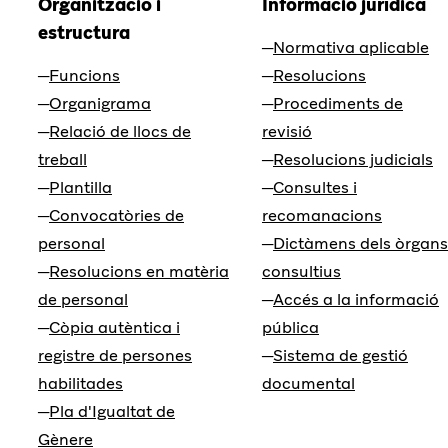
Organització i
Informació jurídica
estructura
Normativa aplicable
Funcions
Resolucions
Organigrama
Procediments de
Relació de llocs de
revisió
treball
Resolucions judicials
Plantilla
Consultes i
Convocatòries de
recomanacions
personal
Dictàmens dels òrgans
Resolucions en matèria
consultius
de personal
Accés a la informació
Còpia autèntica i
pública
registre de persones
Sistema de gestió
habilitades
documental
Pla d'Igualtat de
Gènere