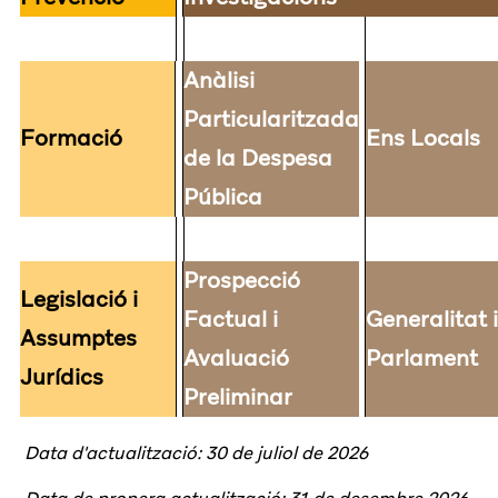
Anàlisi
Particularitzada
Formació
Ens Locals
de la Despesa
Pública
Prospecció
Legislació i
Factual i
Generalitat 
Assumptes
Avaluació
Parlament
Jurídics
Preliminar
Data d'actualització: 30 de juliol de 2026