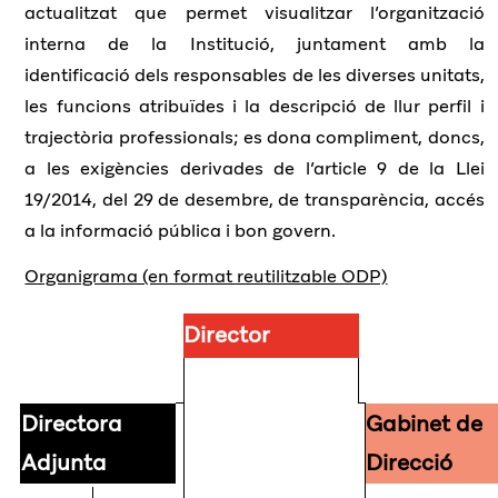
Nomenament de la cap de gabinet de direcció
actualitzat que permet visualitzar l’organització
interna de la Institució, juntament amb la
identificació dels responsables de les diverses unitats,
les funcions atribuïdes i la descripció de llur perfil i
trajectòria professionals; es dona compliment, doncs,
a les exigències derivades de l’article 9 de la Llei
19/2014, del 29 de desembre, de transparència, accés
a la informació pública i bon govern.
Organigrama (en format reutilitzable ODP)
Director
Directora
Gabinet de
Adjunta
Direcció