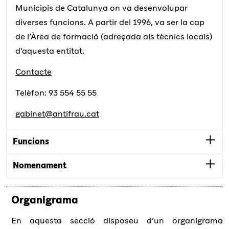
Municipis de Catalunya on va desenvolupar
diverses funcions. A partir del 1996, va ser la cap
de l’Àrea de formació (adreçada als tècnics locals)
d’aquesta entitat.
Contacte
Telèfon: 93 554 55 55
gabinet@antifrau.cat
Funcions
Nomenament
Presta suport al director i és responsable de
l’auditoria interna, coordina l’elaboració de la
Organigrama
Cessament i nomenament de la cap de gabinet de
memòria anual i vetlla pel compliment de les
direcció
normes sobre protecció de dades.
En aquesta secció disposeu d’un organigrama