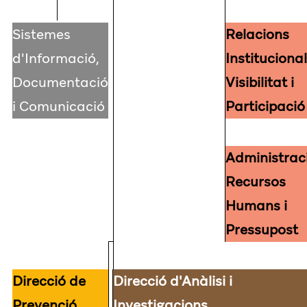
Sistemes
Relacions
d'Informació,
Institucional
Documentació
Visibilitat i
i Comunicació
Participació
Administrac
Recursos
Humans i
Pressupost
Direcció de
Direcció d'Anàlisi i
Prevenció
Investigacions