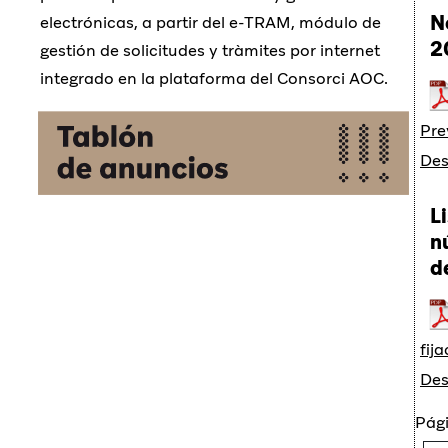
N
electrónicas, a partir del e-TRAM, módulo de
2
gestión de solicitudes y tràmites por internet
integrado en la plataforma del Consorci AOC.
Pre
Des
L
n
d
fij
Des
Pági