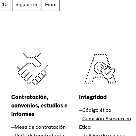
10
Siguiente
Final
Contratación,
Integridad
convenios, estudios e
Código ético
informes
Comisión Asesora en
Mesa de contratación
Ética
Perfil del contratante
Política de regalos