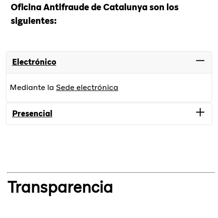
Oficina Antifraude de Catalunya son los
siguientes:
Electrónico
Mediante la
Sede electrónica
Presencial
Oficina Antifrau de Catalunya
C/ Ribes 1-3, 08013 Barcelona
Teléfono: 93 554 55 55
bustiaoac@antifrau.cat
Transparencia