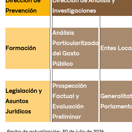
Dirección de
Dirección de Análisis y
Prevención
Investigaciones
Análisis
Particularitzado
Formación
Entes Loca
del Gasto
Público
Prospección
Legislación y
Factual y
Generalitat
Asuntos
Evaluación
Parlament
Jurídicos
Preliminar
Fecha de actualización: 30 de julio de 2026