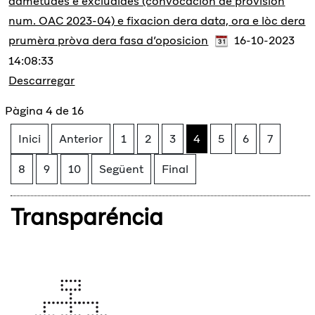
admetudes e excludides (convocacion de provision
num. OAC 2023-04) e fixacion dera data, ora e lòc dera
prumèra pròva dera fasa d’oposicion
16-10-2023
14:08:33
Descarregar
Pàgina 4 de 16
Inici
Anterior
1
2
3
4
5
6
7
8
9
10
Següent
Final
Transparéncia