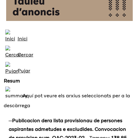
Inici
Cercar
Pujar
Resum
Aquí pot veure els arxius seleccionats per a la
descàrrega
Publicacion dera lista provisionau de persones
aspirantes admetudes e excludides. Convocacion
de provision num. OAC-2023-02
Tamany:
138.85