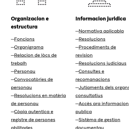
Organizacion e
Informacion juridica
estructura
Normativa aplicabla
Foncions
Resolucions
Organigrama
Procediments de
Relacion de lòcs de
revision
trebalh
Resolucions judiciaus
Personau
Consultes e
Convocatòries de
recomanacions
personau
Jutjaments dels organ
Resolucions en matèria
consultatius
de personau
Accès ara informacion
Còpia autentica e
publica
registre de persones
Sistèma de gestion
abilitades
documentau