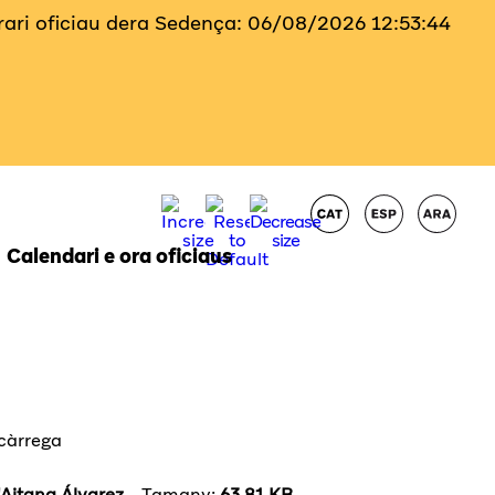
Orari oficiau dera Sedença:
06/08/2026
12:53:45
Calendari e ora oficiaus
scàrrega
 d'Aitana Álvarez
Tamany:
63.81 KB