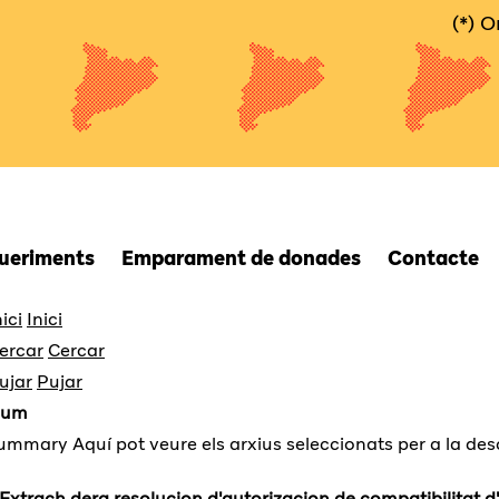
(*) 
queriments
Emparament de donades
Contacte
Inici
Cercar
Pujar
sum
Aquí pot veure els arxius seleccionats per a la de
Extrach dera resolucion d'autorizacion de compatibilitat