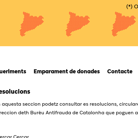
(*) 
queriments
Emparament de donades
Contacte
esolucions
 aquesta seccion podetz consultar es resolucions, circulare
reccion deth Burèu Antifrauda de Catalonha que poguen au
Cercar