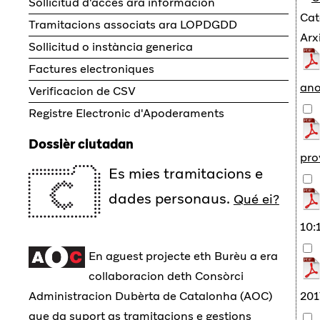
Sollicitud d'accès ara informacion
Cat
Tramitacions associats ara LOPDGDD
Arx
Sollicitud o instància generica
Factures electroniques
an
Verificacion de CSV
Registre Electronic d'Apoderaments
Dossièr ciutadan
pro
Es mies tramitacions e
dades personaus.
Qué ei?
10:
En aguest projecte eth Burèu a era
collaboracion deth Consòrci
201
Administracion Dubèrta de Catalonha (AOC)
que da suport as tramitacions e gestions