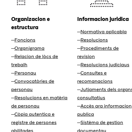
Organizacion e
Informacion juridica
estructura
Normativa aplicabla
Foncions
Resolucions
Organigrama
Procediments de
Relacion de lòcs de
revision
trebalh
Resolucions judiciaus
Personau
Consultes e
Convocatòries de
recomanacions
personau
Jutjaments dels organ
Resolucions en matèria
consultatius
de personau
Accès ara informacion
Còpia autentica e
publica
registre de persones
Sistèma de gestion
abilitades
documentau