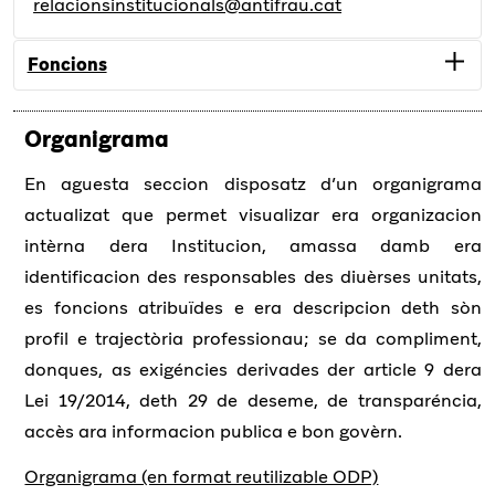
relacionsinstitucionals@antifrau.cat
Foncions
Organigrama
Ei era responsabla des politiques de comunicacion
extèrna, projeccion e visibilitat, de promòir e gerir
En aguesta seccion disposatz d’un organigrama
es relacions institucionaus deth Burèu e de
actualizat que permet visualizar era organizacion
veïcular era participacion ciutadana.
intèrna dera Institucion, amassa damb era
identificacion des responsables des diuèrses unitats,
es foncions atribuïdes e era descripcion deth sòn
profil e trajectòria professionau; se da compliment,
donques, as exigéncies derivades der article 9 dera
Lei 19/2014, deth 29 de deseme, de transparéncia,
accès ara informacion publica e bon govèrn.
Organigrama (en format reutilizable ODP)