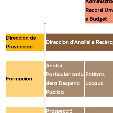
Administra
Recorsi U
e Budget
Direccion de
Direccion d'Analisi e Recèr
Prevencion
Analisi
Particularizada
Entitats
Formacion
dera Despena
Locaus
Publica
Prospecció